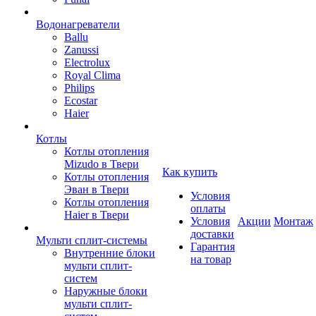
Водонагреватели
Ballu
Zanussi
Electrolux
Royal Clima
Philips
Ecostar
Haier
Котлы
Котлы отопления
Mizudo в Твери
Как купить
Котлы отопления
Эван в Твери
Условия
Котлы отопления
оплаты
Haier в Твери
Условия
Акции
Монтаж
доставки
Мульти сплит-системы
Гарантия
Внутренние блоки
на товар
мульти сплит-
систем
Наружные блоки
мульти сплит-