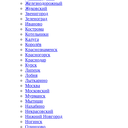
Железнодорожный
Жуковский
Звенигород
Зеленоград
Иваново
Кострома
Котельники
Калуга
Королёв
Краснознаменск
Красногорск
Краснодар
Курск
Липецк
Лобня
Лыткарино
Москва
Московский
Мурманск
Мытищи
Нахабино
Некрасовский
Нижний Новгород
Ногинск
Одинцово