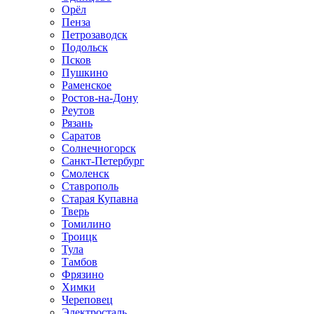
Орёл
Пенза
Петрозаводск
Подольск
Псков
Пушкино
Раменское
Ростов-на-Дону
Реутов
Рязань
Саратов
Солнечногорск
Санкт-Петербург
Смоленск
Ставрополь
Старая Купавна
Тверь
Томилино
Троицк
Тула
Тамбов
Фрязино
Химки
Череповец
Электросталь