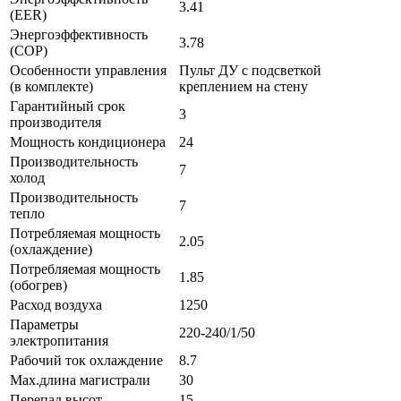
3.41
(EER)
Энергоэффективность
3.78
(COP)
Особенности управления
Пульт ДУ с подсветкой
(в комплекте)
креплением на стену
Гарантийный срок
3
производителя
Мощность кондиционера
24
Производительность
7
холод
Производительность
7
тепло
Потребляемая мощность
2.05
(охлаждение)
Потребляемая мощность
1.85
(обогрев)
Расход воздуха
1250
Параметры
220-240/1/50
электропитания
Рабочий ток охлаждение
8.7
Max.длина магистрали
30
Перепад высот
15