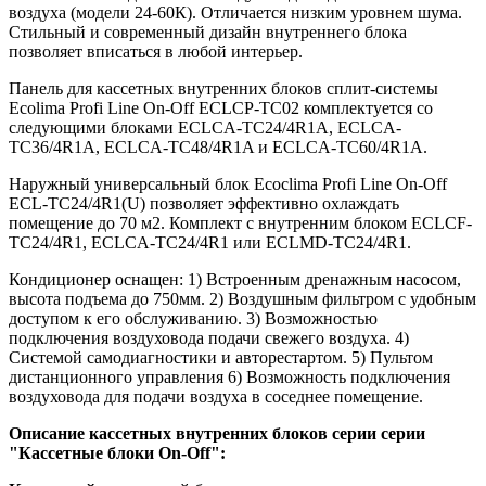
воздуха (модели 24-60К). Отличается низким уровнем шума.
Стильный и современный дизайн внутреннего блока
позволяет вписаться в любой интерьер.
Панель для кассетных внутренних блоков сплит-системы
Ecolima Profi Line On-Off ECLCP-TC02 комплектуется со
следующими блоками ECLCA-TC24/4R1A, ECLCA-
TC36/4R1A, ECLCA-TC48/4R1A и ECLCA-TC60/4R1A.
Наружный универсальный блок Ecoclima Profi Line On-Off
ECL-TC24/4R1(U) позволяет эффективно охлаждать
помещение до 70 м2. Комплект с внутренним блоком ECLCF-
TC24/4R1, ECLCA-TC24/4R1 или ECLMD-TC24/4R1.
Кондиционер оснащен: 1) Встроенным дренажным насосом,
высота подъема до 750мм. 2) Воздушным фильтром с удобным
доступом к его обслуживанию. 3) Возможностью
подключения воздуховода подачи свежего воздуха. 4)
Системой самодиагностики и авторестартом. 5) Пультом
дистанционного управления 6) Возможность подключения
воздуховода для подачи воздуха в соседнее помещение.
Описание кассетных внутренних блоков серии серии
"Кассетные блоки On-Off":