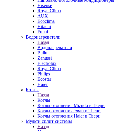
Напольно-потолочные кондиционеры
Hisense
Royal Clima
AUX
Ecoclima
Hitachi
Funai
Водонагреватели
Назад
Водонагреватели
Ballu
Zanussi
Electrolux
Royal Clima
Philips
Ecostar
Haier
Котлы
Назад
Котлы
Котлы отопления Mizudo в Твери
Котлы отопления Эван в Твери
Котлы отопления Haier в Твери
Мульти сплит-системы
Назад