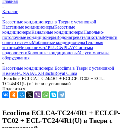
Главная
-
Каталог
-
Кассетные кондиционеры в Твери с установкой
Настенные кондиционеры
Кассетные
кондиционеры
Канальные кондиционеры
Напольно-
потолочные кондиционеры
Водонагреватели
Котлы
Мульти
сплит-системы
Мобильные кондиционеры
Тепловая
техника
Микроклимат/ PLUG&PLAY
Системы
водоочистки
Колонные кондиционеры
Услуги монтажа
оборудования
-
Кассетные кондиционеры Ecoclima в Твери с установкой
Hisense
FUNAI
AUX
Hitachi
Royal Clima
-
Ecoclima ECLCA-TC24/4R1 + ECLCP-TC02 + ECL-
TC24/4R1(U) в Твери с установкой
Поделиться
Ecoclima ECLCA-TC24/4R1 + ECLCP-
TC02 + ECL-TC24/4R1(U) в Твери с