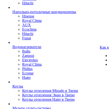
Hitachi
Напольно-потолочные кондиционеры
Hisense
Royal Clima
AUX
Ecoclima
Hitachi
Funai
Водонагреватели
Как 
Ballu
Zanussi
Electrolux
Royal Clima
Philips
Ecostar
Haier
Котлы
Котлы отопления Mizudo в Твери
Котлы отопления Эван в Твери
Котлы отопления Haier в Твери
Мульти сплит-системы