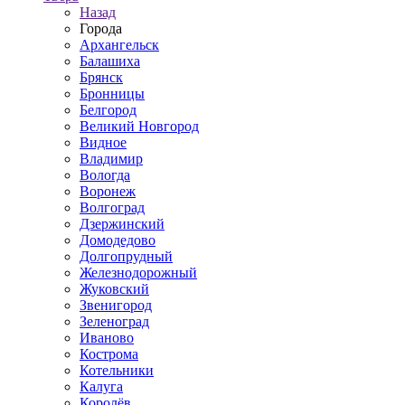
Назад
Города
Архангельск
Балашиха
Брянск
Бронницы
Белгород
Великий Новгород
Видное
Владимир
Вологда
Воронеж
Волгоград
Дзержинский
Домодедово
Долгопрудный
Железнодорожный
Жуковский
Звенигород
Зеленоград
Иваново
Кострома
Котельники
Калуга
Королёв