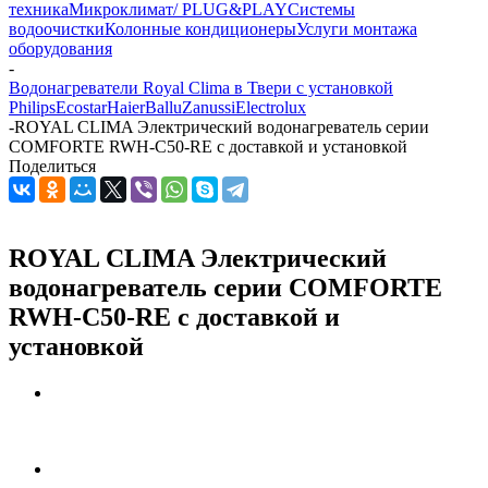
техника
Микроклимат/ PLUG&PLAY
Системы
водоочистки
Колонные кондиционеры
Услуги монтажа
оборудования
-
Водонагреватели Royal Clima в Твери с установкой
Philips
Ecostar
Haier
Ballu
Zanussi
Electrolux
-
ROYAL CLIMA Электрический водонагреватель серии
COMFORTE RWH-С50-RE с доставкой и установкой
Поделиться
ROYAL CLIMA Электрический
водонагреватель серии COMFORTE
RWH-С50-RE с доставкой и
установкой