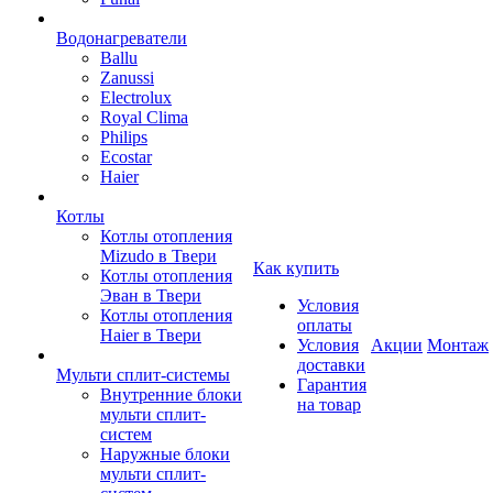
Водонагреватели
Ballu
Zanussi
Electrolux
Royal Clima
Philips
Ecostar
Haier
Котлы
Котлы отопления
Mizudo в Твери
Как купить
Котлы отопления
Эван в Твери
Условия
Котлы отопления
оплаты
Haier в Твери
Условия
Акции
Монтаж
доставки
Мульти сплит-системы
Гарантия
Внутренние блоки
на товар
мульти сплит-
систем
Наружные блоки
мульти сплит-