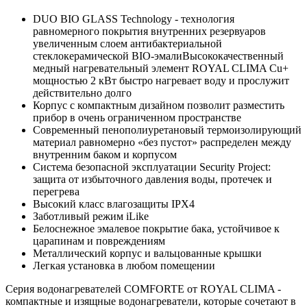
DUO BIO GLASS Technology - технология
равномерного покрытия внутренних резервуаров
увеличенным слоем антибактериальной
стеклокерамической BIO-эмалиВысококачественный
медный нагревательный элемент ROYAL CLIMA Cu+
мощностью 2 кВт быстро нагревает воду и прослужит
действительно долго
Корпус с компактным дизайном позволит разместить
прибор в очень ограниченном пространстве
Современный пенополиуретановый термоизолирующий
материал равномерно «без пустот» распределен между
внутренним баком и корпусом
Система безопасной эксплуатации Security Project:
защита от избыточного давления воды, протечек и
перегрева
Высокий класс влагозащиты IPX4
Заботливый режим iLike
Белоснежное эмалевое покрытие бака, устойчивое к
царапинам и повреждениям
Металлический корпус и вальцованные крышки
Легкая установка в любом помещении
Серия водонагревателей COMFORTE от ROYAL CLIMA -
компактные и изящные водонагреватели, которые сочетают в