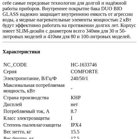
себе самые передовые технологии для долгой и надёжной
работы приборов. Внутреннее покрытие бака DUO BIO
GLASS надежно защищает внутреннюю емкость от агрессии
воды, а медные нагревательные элементы мощностью 2 кВт
будут эффективно работать на протяжении долгих лет. Корпус
имеет SLIM-дизайн с диаметром всего 340мм для 30 и 50-
литровых моделей и 410мм для 80 и 100-литровых моделей.
Характеристики
NC_CODE
НС-1633746
Серия
COMFORTE
Электропитание, В/Гц/Ф
240/50/1
Максимальная потребляемая
-
мощность, кВт
Страна производства
КНР
Дисплей
нет
Потребляемый ток, А
8.7
Класс электрозащиты
I
Степень пылевлагозащиты
IPX4
Вес нетто, кг
15.5
Вес брутто, кг
17.5