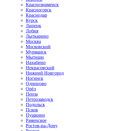
Краснознаменск
Красногорск
Краснодар
Курск
Липецк
Лобня
Лыткарино
Москва
Московский
Мурманск
Мытищи
Нахабино
Некрасовский
Нижний Новгород
Ногинск
Одинцово
Орёл
Пенза
Петрозаводск
Подольск
Псков
Пушкино
Раменское
Ростов-на-Дону
Реутов