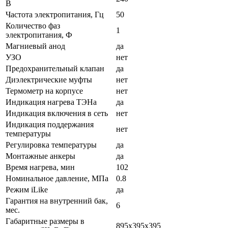
В
Частота электропитания, Гц
50
Количество фаз
1
электропитания, Ф
Магниевый анод
да
УЗО
нет
Предохранительный клапан
да
Диэлектрические муфты
нет
Термометр на корпусе
нет
Индикация нагрева ТЭНа
да
Индикация включения в сеть
нет
Индикация поддержания
нет
температуры
Регулировка температуры
да
Монтажные анкеры
да
Время нагрева, мин
102
Номинальное давление, МПа
0.8
Режим iLike
да
Гарантия на внутренний бак,
6
мес.
Габаритные размеры в
895x395x395