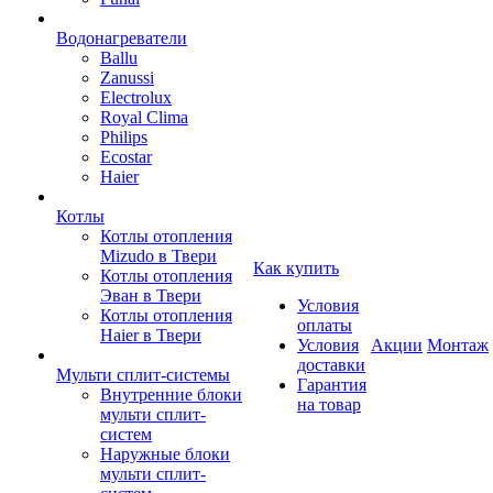
Водонагреватели
Ballu
Zanussi
Electrolux
Royal Clima
Philips
Ecostar
Haier
Котлы
Котлы отопления
Mizudo в Твери
Как купить
Котлы отопления
Эван в Твери
Условия
Котлы отопления
оплаты
Haier в Твери
Условия
Акции
Монтаж
доставки
Мульти сплит-системы
Гарантия
Внутренние блоки
на товар
мульти сплит-
систем
Наружные блоки
мульти сплит-