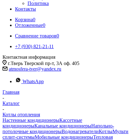
Политика
Контакты
Корзина
0
Отложенные
0
Сравнение товаров
0
+7 (930) 821-21-11
Контактная информация
г.Тверь Тверской пр-т, 3А оф. 405
atmosfera-tver@yandex.ru
WhatsApp
Главная
-
Каталог
-
Котлы отопления
Настенные кондиционеры
Кассетные
кондиционеры
Канальные кондиционеры
Напольно-
потолочные кондиционеры
Водонагреватели
Котлы
Мульти
сплит-системы
Мобильные кондиционеры
Тепловая