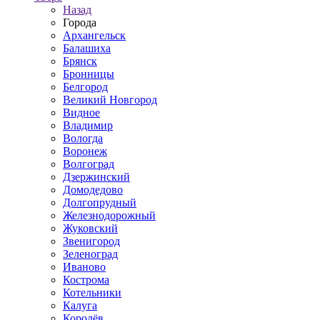
Назад
Города
Архангельск
Балашиха
Брянск
Бронницы
Белгород
Великий Новгород
Видное
Владимир
Вологда
Воронеж
Волгоград
Дзержинский
Домодедово
Долгопрудный
Железнодорожный
Жуковский
Звенигород
Зеленоград
Иваново
Кострома
Котельники
Калуга
Королёв