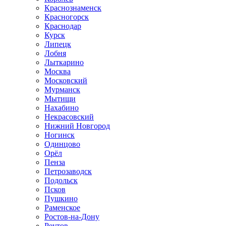
Краснознаменск
Красногорск
Краснодар
Курск
Липецк
Лобня
Лыткарино
Москва
Московский
Мурманск
Мытищи
Нахабино
Некрасовский
Нижний Новгород
Ногинск
Одинцово
Орёл
Пенза
Петрозаводск
Подольск
Псков
Пушкино
Раменское
Ростов-на-Дону
Реутов