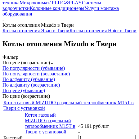
техника
Микроклимат/ PLUG&PLAY
Системы
водоочистки
Колонные кондиционеры
Услуги монтажа
оборудования
-
Котлы отопления Mizudo в Твери
Котлы отопления Эван в Твери
Котлы отопления Haier в Твери
Котлы отопления Mizudo в Твери
Фильтр
По цене (возрастание)
По популярности (убывание)
По популярности (возрастание)
По алфавиту (убывание)
По алфавиту (возрастание)
По цене (убывание)
По цене (возрастание)
Котел газовый MIZUDO раздельный теплообменник М15Т в
Твери с установкой
Котел газовый
MIZUDO раздельный
теплообменник М15Т в
45 191
руб.
/шт
Твери с установкой
-
Быстрый