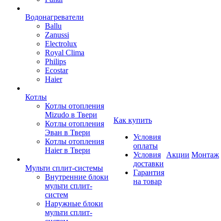
Водонагреватели
Ballu
Zanussi
Electrolux
Royal Clima
Philips
Ecostar
Haier
Котлы
Котлы отопления
Mizudo в Твери
Как купить
Котлы отопления
Эван в Твери
Условия
Котлы отопления
оплаты
Haier в Твери
Условия
Акции
Монтаж
доставки
Мульти сплит-системы
Гарантия
Внутренние блоки
на товар
мульти сплит-
систем
Наружные блоки
мульти сплит-