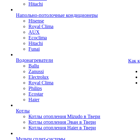
Hitachi
Напольно-потолочные кондиционеры
Hisense
Royal Clima
AUX
Ecoclima
Hitachi
Funai
Водонагреватели
Как 
Ballu
Zanussi
Electrolux
Royal Clima
Philips
Ecostar
Haier
Котлы
Котлы отопления Mizudo в Твери
Котлы отопления Эван в Твери
Котлы отопления Haier в Твери
Мульти сплит-системы